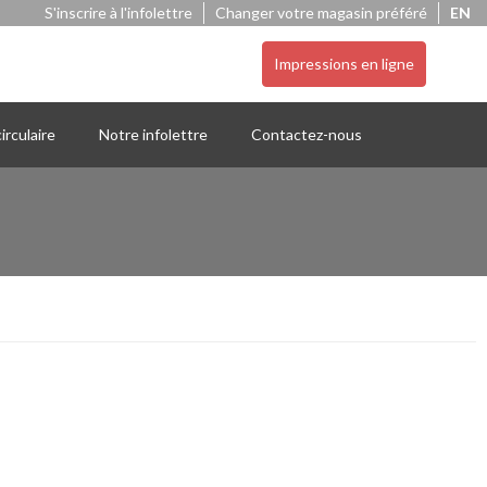
S'inscrire à l'infolettre
Changer votre magasin préféré
EN
Impressions en ligne
irculaire
Notre infolettre
Contactez-nous