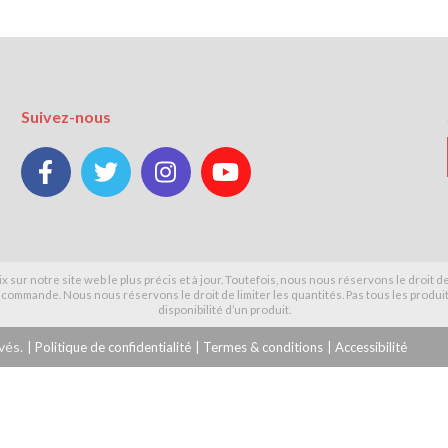
Suivez-nous




x sur notre site web le plus précis et à jour. Toutefois, nous nous réservons le droit 
 commande. Nous nous réservons le droit de limiter les quantités. Pas tous les produits
disponibilité d’un produit.
vés.
|
Politique de confidentialité
|
Termes & conditions
|
Accessibilité