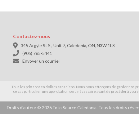
Contactez-nous

345 Argyle St S., Unit 7, Caledonia, ON, N3W 1L8

(905) 765-5441

Enyoyer un courriel
Tous les prix sont en dollars canadiens. Nous nous efforçons de garder nos pri
ce cas particulier, une approbation sera nécessaire avant de procéder à votre
Droits d'auteur ©
2026 Foto Source Caledonia. Tous les droits réser