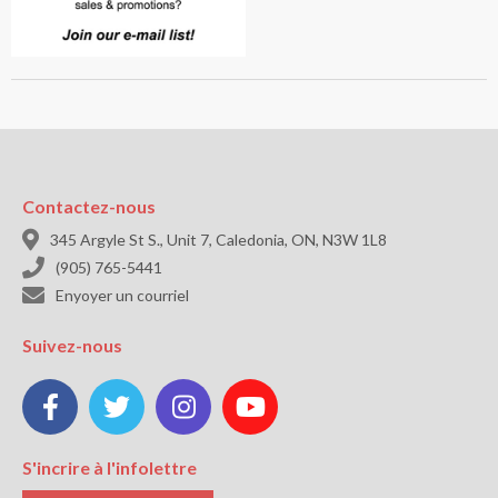
Contactez-nous

345 Argyle St S., Unit 7, Caledonia, ON, N3W 1L8

(905) 765-5441

Enyoyer un courriel
Suivez-nous




S'incrire à l'infolettre