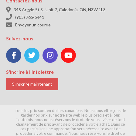
Contactez-nous

345 Argyle St S., Unit 7, Caledonia, ON, N3W 1L8

(905) 765-5441

Enyoyer un courriel
Suivez-nous




S'incrire à l'infolettre
S'inscrire maintenant
Tous les prix sont en dollars canadiens. Nous nous efforçons de
garder nos prix sur notre site web le plus précis et à jour.
Toutefois, nous nous réservons le droit de vous aviser de tout
changement de prix avant de procéder à votre achat. Dans ce
cas particulier, une approbation sera nécessaire avant de
procéder à votre commande. Nous nous réservons le droit de