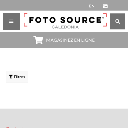
EN



MAGASINEZ EN LIGNE
Filtres