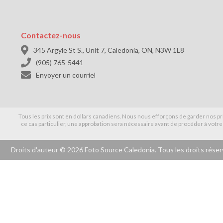
Contactez-nous

345 Argyle St S., Unit 7, Caledonia, ON, N3W 1L8

(905) 765-5441

Enyoyer un courriel
Tous les prix sont en dollars canadiens. Nous nous efforçons de garder nos pri
ce cas particulier, une approbation sera nécessaire avant de procéder à votre
Droits d'auteur ©
2026 Foto Source Caledonia. Tous les droits réser