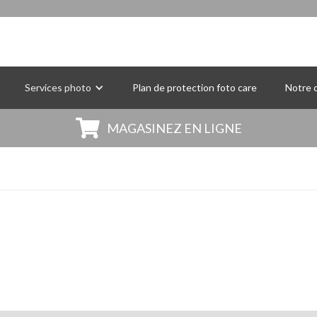
Services photo
Plan de protection foto care
Notre c

MAGASINEZ EN LIGNE