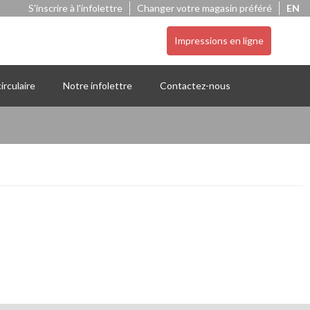
S'inscrire à l'infolettre
Changer votre magasin préféré
EN
Impressions en ligne
irculaire
Notre infolettre
Contactez-nous