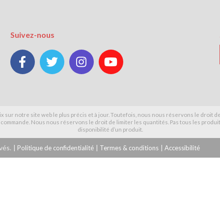
Suivez-nous




x sur notre site web le plus précis et à jour. Toutefois, nous nous réservons le droit 
 commande. Nous nous réservons le droit de limiter les quantités. Pas tous les produits
disponibilité d’un produit.
vés.
|
Politique de confidentialité
|
Termes & conditions
|
Accessibilité